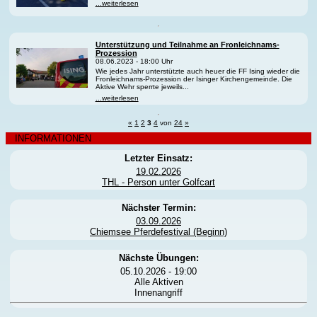
...weiterlesen
Unterstützung und Teilnahme an Fronleichnams-
Prozession
08.06.2023 - 18:00 Uhr
Wie jedes Jahr unterstützte auch heuer die FF Ising wieder die
Fronleichnams-Prozession der Isinger Kirchengemeinde. Die
Aktive Wehr sperrte jeweils...
...weiterlesen
«
1
2
3
4
von
24
»
INFORMATIONEN
Letzter Einsatz:
19.02.2026
THL - Person unter Golfcart
Nächster Termin:
03.09.2026
Chiemsee Pferdefestival (Beginn)
Nächste Übungen:
05.10.2026 - 19:00
Alle Aktiven
Innenangriff