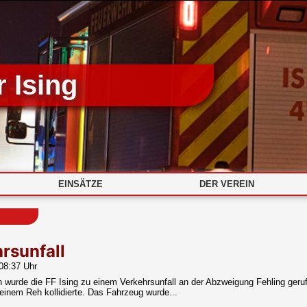
 Ising
EINSÄTZE
DER VEREIN
rsunfall
08:37 Uhr
 wurde die FF Ising zu einem Verkehrsunfall an der Abzweigung Fehling geru
inem Reh kollidierte. Das Fahrzeug wurde...