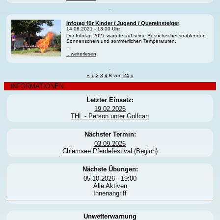
Infotag für Kinder / Jugend / Quereinsteiger
14.08.2021 - 13:00 Uhr
Der Infotag 2021 wartete auf seine Besucher bei strahlenden
Sonnenschein und sommerlichen Temperaturen.
...
...weiterlesen
«
1
2
3
4
6
von
24
»
INFORMATIONEN
Letzter Einsatz:
19.02.2026
THL - Person unter Golfcart
Nächster Termin:
03.09.2026
Chiemsee Pferdefestival (Beginn)
Nächste Übungen:
05.10.2026 - 19:00
Alle Aktiven
Innenangriff
Unwetterwarnung