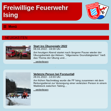
Freiwillige Feuerwehr
Ising
Menü
NEUIGKEITEN
Start ins Übungsjahr 2022
08.04.2022 - 19:00 Uhr
Am heutigen Abend startet nach längerer Pause wieder der
Übungsbetrieb der Aktiven. "Allgemeine Grundtätigkeiten" hieß
das Thema der Übung und...
...weiterlesen
Verletzte Person bei Forstunfall
28.01.2022 - 13:03 Uhr
Am frühen Nachmittag wurde die FF Ising zusammen mit dem
Rettungsdienst zur Versorgung einer verletzten Person in einem
Waldstück zwischen Tabing...
...weiterlesen