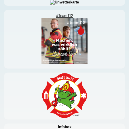
#Team112
Infobox