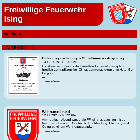
Freiwillige Feuerwehr
Ising
Menü
NEUIGKEITEN
Einladung zur heurigen Christbaumversteigerung
13.12.2025 - 19:00 Uhr
Es ist wieder so weit! - die Freiwillige Feuerwehr Ising lädt
herzlich zur traditionellen Christbaumversteigerung im Hotel Gut
Ising ein.
...
...weiterlesen
Wohnungsbrand
12.11.2025 - 16:22 Uhr
Am heutigen Abend wurde die FF Ising, zusammen mit den
Nachbarwehren aus Seebruck, Truchtlaching, Chieming und
Obing zu einem Wohnungsbrand...
...weiterlesen