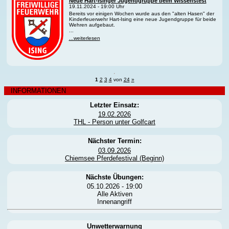
Neue Hart-Isinger Jugendgruppe beim Wissenstest
19.11.2024 - 19:00 Uhr
Bereits vor einigen Wochen wurde aus den "alten Hasen" der
Kinderfeuerwehr Hart-Ising eine neue Jugendgruppe für beide
Wehren aufgebaut.
...
...weiterlesen
1
2
3
4
von
24
»
INFORMATIONEN
Letzter Einsatz:
19.02.2026
THL - Person unter Golfcart
Nächster Termin:
03.09.2026
Chiemsee Pferdefestival (Beginn)
Nächste Übungen:
05.10.2026 - 19:00
Alle Aktiven
Innenangriff
Unwetterwarnung