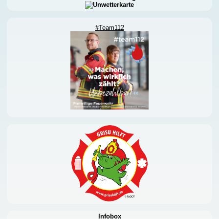
#Team112
Infobox