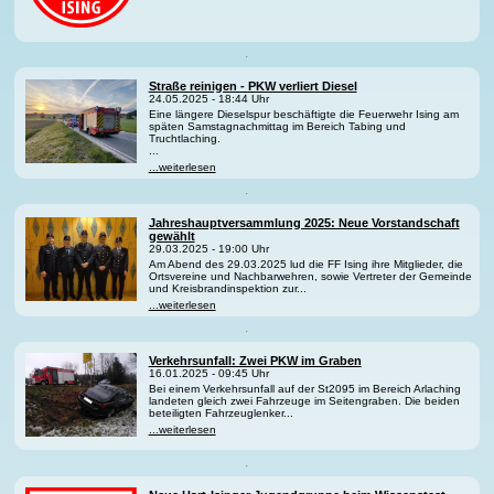
Straße reinigen - PKW verliert Diesel
24.05.2025 - 18:44 Uhr
Eine längere Dieselspur beschäftigte die Feuerwehr Ising am
späten Samstagnachmittag im Bereich Tabing und
Truchtlaching.
...
...weiterlesen
Jahreshauptversammlung 2025: Neue Vorstandschaft
gewählt
29.03.2025 - 19:00 Uhr
Am Abend des 29.03.2025 lud die FF Ising ihre Mitglieder, die
Ortsvereine und Nachbarwehren, sowie Vertreter der Gemeinde
und Kreisbrandinspektion zur...
...weiterlesen
Verkehrsunfall: Zwei PKW im Graben
16.01.2025 - 09:45 Uhr
Bei einem Verkehrsunfall auf der St2095 im Bereich Arlaching
landeten gleich zwei Fahrzeuge im Seitengraben. Die beiden
beteiligten Fahrzeuglenker...
...weiterlesen