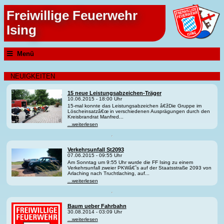
Freiwillige Feuerwehr
Ising
Menü
NEUIGKEITEN
15 neue Leistungsabzeichen-Träger
10.06.2015 - 18:00 Uhr
15-mal konnte das Leistungsabzeichen â€žDie Gruppe im
Löscheinsatzâ€œ in verschiedenen Ausprägungen durch den
Kreisbrandrat Manfred...
...weiterlesen
Verkehrsunfall St2093
07.06.2015 - 09:55 Uhr
Am Sonntag um 9:55 Uhr wurde die FF Ising zu einem
Verkehrsunfall zweier PKWâ€˜s auf der Staatsstraße 2093 von
Arlaching nach Truchtlaching, auf...
...weiterlesen
Baum ueber Fahrbahn
30.08.2014 - 03:09 Uhr
...weiterlesen