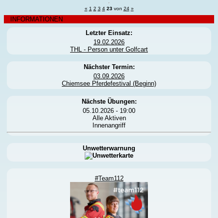
«
1
2
3
4
23
von
24
»
INFORMATIONEN
Letzter Einsatz:
19.02.2026
THL - Person unter Golfcart
Nächster Termin:
03.09.2026
Chiemsee Pferdefestival (Beginn)
Nächste Übungen:
05.10.2026 - 19:00
Alle Aktiven
Innenangriff
Unwetterwarnung
#Team112