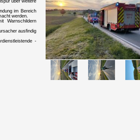
lspur über weitere
ündung im Bereich
emacht werden.
t Warnschildern
ursacher ausfindig
ienstleistende -