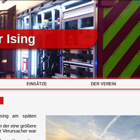
 Ising
EINSÄTZE
DER VEREIN
 Ising am späten
i der eine größere
er Verursacher war