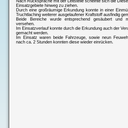
Nach Rücksprache mit der Leitstelle scheinte sich die Diese
Einsatzgebiete hinweg zu ziehen.
Durch eine großräumige Erkundung konnte in einer Einm
Truchtlaching weiterer ausgelaufener Kraftstoff ausfindig g
Beide Bereiche wurde entsprechend gesäubert und mi
versehen.
Im Einsatzverlauf konnte durch die Erkundung auch der Ver
gemacht werden.
Im Einsatz waren beide Fahrzeuge, sowie neun Feuwehrd
nach ca. 2 Stunden konnten diese wieder einrücken.