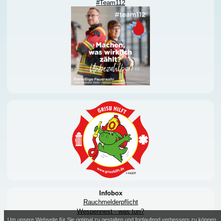
#Team112
Infobox
Rauchmelderpflicht
Wespennest - was tun?
Um unsere Webseite für Sie optimal zu gestalten und fortlaufend verbessern zu können,