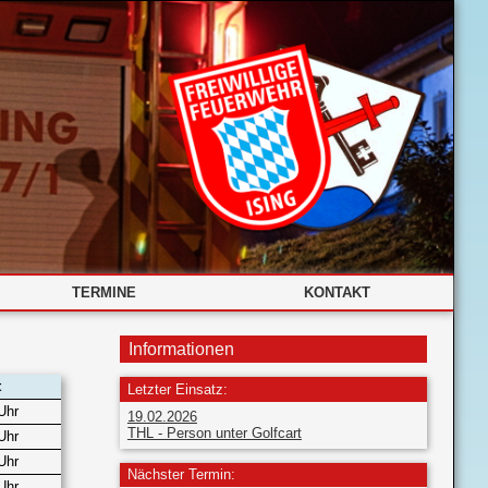
TERMINE
KONTAKT
Informationen
t
Letzter Einsatz:
Uhr
19.02.2026
THL - Person unter Golfcart
Uhr
Uhr
Nächster Termin:
Uhr