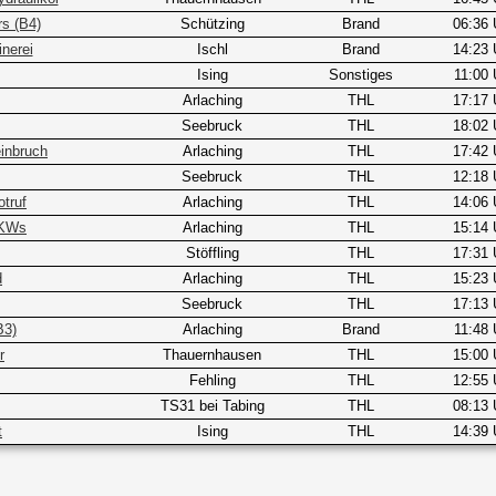
s (B4)
Schützing
Brand
06:36 
nerei
Ischl
Brand
14:23 
Ising
Sonstiges
11:00 
Arlaching
THL
17:17 
Seebruck
THL
18:02 
inbruch
Arlaching
THL
17:42 
Seebruck
THL
12:18 
truf
Arlaching
THL
14:06 
PKWs
Arlaching
THL
15:14 
Stöffling
THL
17:31 
d
Arlaching
THL
15:23 
Seebruck
THL
17:13 
B3)
Arlaching
Brand
11:48 
r
Thauernhausen
THL
15:00 
Fehling
THL
12:55 
TS31 bei Tabing
THL
08:13 
t
Ising
THL
14:39 