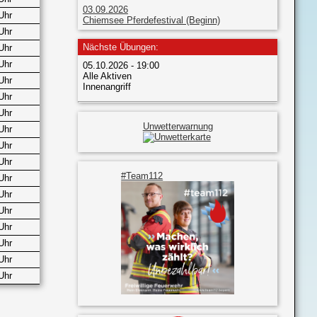
03.09.2026
Uhr
Chiemsee Pferdefestival (Beginn)
Uhr
Nächste Übungen:
Uhr
Uhr
05.10.2026 - 19:00
Alle Aktiven
Uhr
Innenangriff
Uhr
Uhr
Unwetterwarnung
Uhr
Uhr
Uhr
#Team112
Uhr
Uhr
Uhr
Uhr
Uhr
Uhr
Uhr