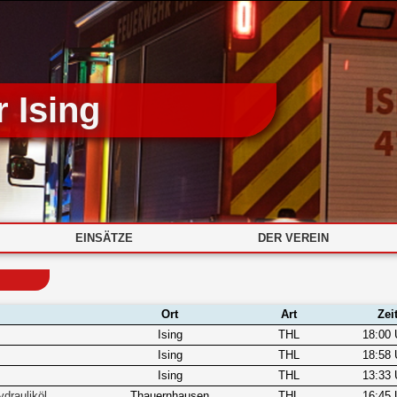
 Ising
EINSÄTZE
DER VEREIN
Ort
Art
Zei
Ising
THL
18:00 
Ising
THL
18:58 
Ising
THL
13:33 
drauliköl
Thauernhausen
THL
16:45 