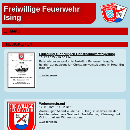
Freiwillige Feuerwehr
Ising
Menü
NEUIGKEITEN
Einladung zur heurigen Christbaumversteigerung
13.12.2025 - 19:00 Uhr
Es ist wieder so weit! - die Freiwillige Feuerwehr Ising lädt
herzlich zur traditionellen Christbaumversteigerung im Hotel Gut
Ising ein.
...
...weiterlesen
Wohnungsbrand
12.11.2025 - 16:22 Uhr
Am heutigen Abend wurde die FF Ising, zusammen mit den
Nachbarwehren aus Seebruck, Truchtlaching, Chieming und
Obing zu einem Wohnungsbrand...
...weiterlesen