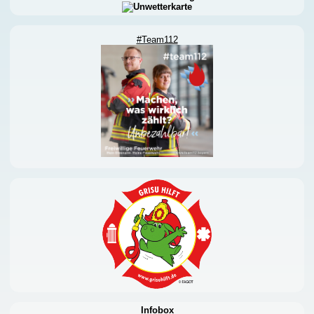
#Team112
Infobox