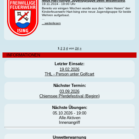
Neue Hart-Isinger Jugendgruppe beim Wissenstest
19.11.2024 - 19:00 Uhr
Bereits vor einigen Wochen wurde aus den "alten Hasen" der
Kinderfeuerwehr Hart-Ising eine neue Jugendgruppe für beide
Wehren aufgebaut.
...
...weiterlesen
1
2
3
4
von
24
»
INFORMATIONEN
Letzter Einsatz:
19.02.2026
THL - Person unter Golfcart
Nächster Termin:
03.09.2026
Chiemsee Pferdefestival (Beginn)
Nächste Übungen:
05.10.2026 - 19:00
Alle Aktiven
Innenangriff
Unwetterwarnung