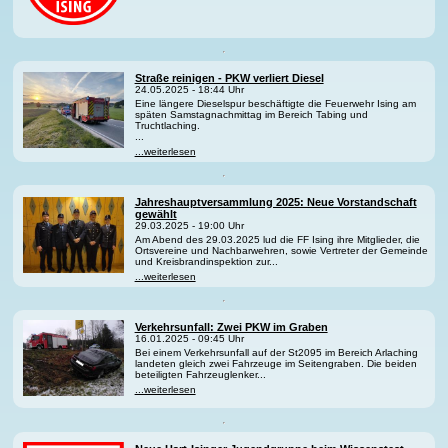
Straße reinigen - PKW verliert Diesel
24.05.2025 - 18:44 Uhr
Eine längere Dieselspur beschäftigte die Feuerwehr Ising am
späten Samstagnachmittag im Bereich Tabing und
Truchtlaching.
...
...weiterlesen
Jahreshauptversammlung 2025: Neue Vorstandschaft
gewählt
29.03.2025 - 19:00 Uhr
Am Abend des 29.03.2025 lud die FF Ising ihre Mitglieder, die
Ortsvereine und Nachbarwehren, sowie Vertreter der Gemeinde
und Kreisbrandinspektion zur...
...weiterlesen
Verkehrsunfall: Zwei PKW im Graben
16.01.2025 - 09:45 Uhr
Bei einem Verkehrsunfall auf der St2095 im Bereich Arlaching
landeten gleich zwei Fahrzeuge im Seitengraben. Die beiden
beteiligten Fahrzeuglenker...
...weiterlesen